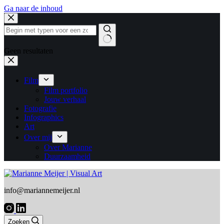
Ga naar de inhoud
Geen resultaten
Film
Film portfolio
Jouw verhaal
Fotografie
Infographics
Art
Over mij
Over Marianne
Duurzaamheid
info@mariannemeijer.nl
Zoeken