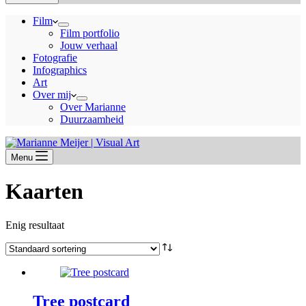
Film
Film portfolio
Jouw verhaal
Fotografie
Infographics
Art
Over mij
Over Marianne
Duurzaamheid
Menu
Kaarten
Enig resultaat
Tree postcard