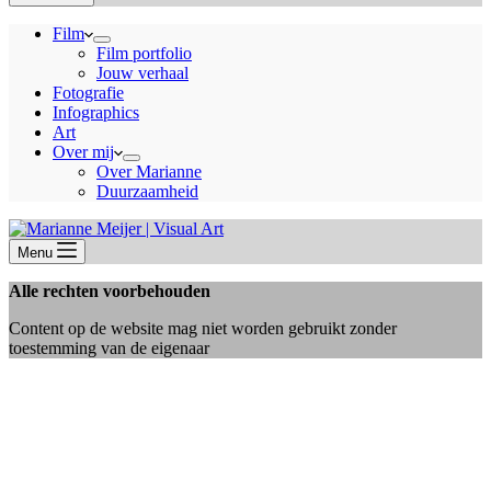
Film
Film portfolio
Jouw verhaal
Fotografie
Infographics
Art
Over mij
Over Marianne
Duurzaamheid
Menu
Alle rechten voorbehouden
Content op de website mag niet worden gebruikt zonder
toestemming van de eigenaar