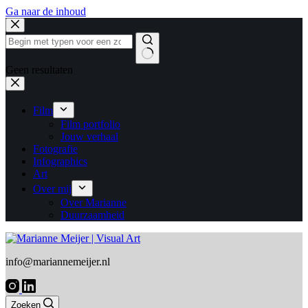
Ga naar de inhoud
Geen resultaten
Film
Film portfolio
Jouw verhaal
Fotografie
Infographics
Art
Over mij
Over Marianne
Duurzaamheid
info@mariannemeijer.nl
Zoeken